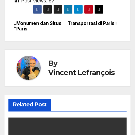
Post Views:
57
Monumen dan Situs
Transportasi di Paris
Post
Paris
navigation
By
Vincent Lefrançois
Related Post