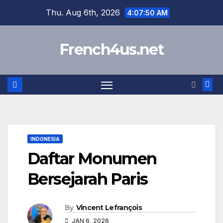
Skip
Thu. Aug 6th, 2026
4:07:51 AM
to
content
French4us.net
INDONESIA
Daftar Monumen
Bersejarah Paris
By
Vincent Lefrançois
JAN 6, 2026