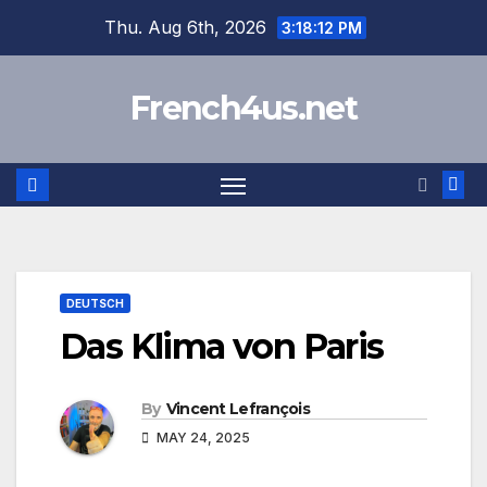
Skip
Thu. Aug 6th, 2026
3:18:12 PM
to
content
French4us.net
DEUTSCH
Das Klima von Paris
By
Vincent Lefrançois
MAY 24, 2025