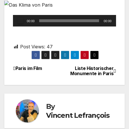
Audio
00:00
00:00
Player
Post Views:
47
Paris im Film
Liste Historischer
Post
Monumente in Paris
navigation
By
Vincent Lefrançois