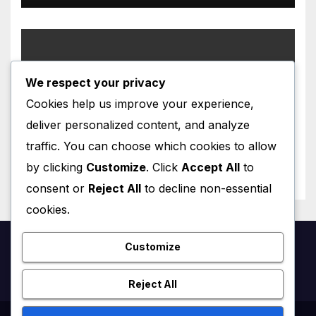
We respect your privacy
CATALA
Cookies help us improve your experience,
Personatges de Ficció a París
deliver personalized content, and analyze
traffic. You can choose which cookies to allow
JANUARY 24, 2026
VINCENT LEFRANÇOIS
by clicking
Customize
. Click
Accept All
to
consent or
Reject All
to decline non-essential
cookies.
Customize
French4us.net
Reject All