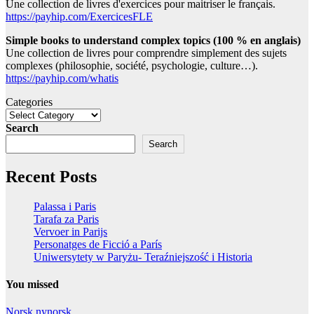
Une collection de livres d'exercices pour maitriser le français.
https://payhip.com/ExercicesFLE
Simple books to understand complex topics (100 % en anglais)
Une collection de livres pour comprendre simplement des sujets
complexes (philosophie, société, psychologie, culture…).
https://payhip.com/whatis
Categories
Search
Search
Recent Posts
Palassa i Paris
Tarafa za Paris
Vervoer in Parijs
Personatges de Ficció a París
Uniwersytety w Paryżu- Teraźniejszość i Historia
You missed
Norsk nynorsk