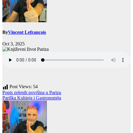
By
Vincent Lefrançois
Oct 3, 2025
Post Views:
54
Post
Popis zelenih površina u Parizu
Pariška Kuhinja i Gastronomija
navigation