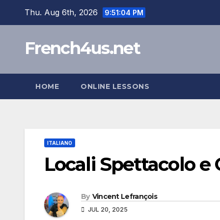
Skip
Thu. Aug 6th, 2026
9:51:05 PM
to
content
French4us.net
HOME
ONLINE LESSONS
ITALIANO
Locali Spettacolo e 
By
Vincent Lefrançois
JUL 20, 2025