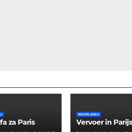
LI
NEDERLANDS
fa za Paris
Vervoer in Parij