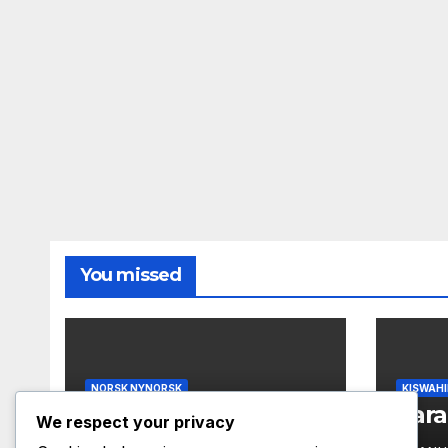
You missed
NORSK NYNORSK
KISWAHI
Palassa i Paris
Tara
We respect your privacy