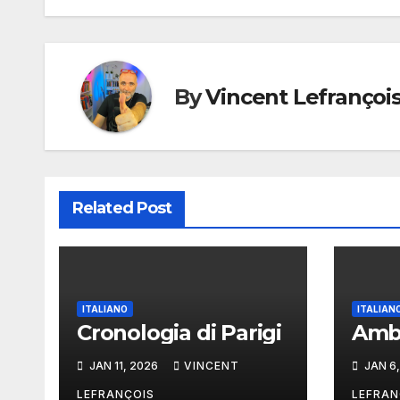
navigation
By
Vincent Lefrançoi
Related Post
ITALIANO
ITALIAN
Cronologia di Parigi
Ambi
JAN 11, 2026
VINCENT
JAN 6
LEFRANÇOIS
LEFRAN