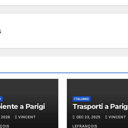
s
O
ITALIANO
ente a Parigi
Trasporti a Parig
, 2026
VINCENT
DEC 23, 2025
VINCENT
ÇOIS
LEFRANÇOIS