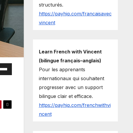
structurés.
https://payhip.com/francaisavec
vincent
Learn French with Vincent
(bilingue français–anglais)
e
Pour les apprenants
/Down
internationaux qui souhaitent
ow
progresser avec un support
s
bilingue clair et efficace.
https://payhip.com/frenchwithvi
rease
ncent
rease
ume.