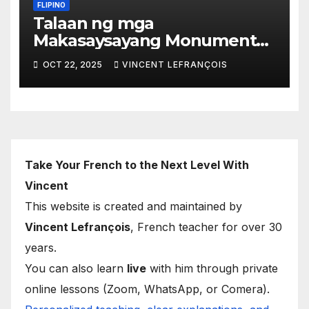
FLIPINO
Talaan ng mga
Makasaysayang Monumento
ng Paris
OCT 22, 2025
VINCENT LEFRANÇOIS
Take Your French to the Next Level With
Vincent
This website is created and maintained by
Vincent Lefrançois
, French teacher for over 30
years.
You can also learn
live
with him through private
online lessons (Zoom, WhatsApp, or Comera).