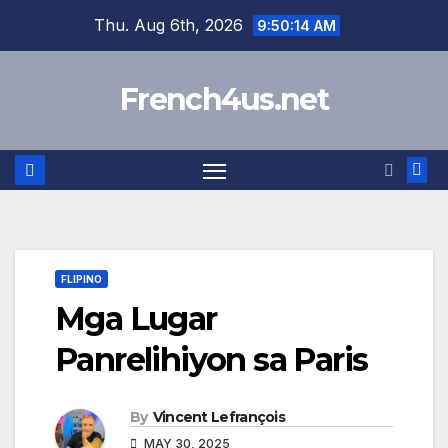
Skip
Thu. Aug 6th, 2026
9:50:15 AM
to
content
French4us.net
FLIPINO
Mga Lugar
Panrelihiyon sa Paris
By
Vincent Lefrançois
MAY 30, 2025