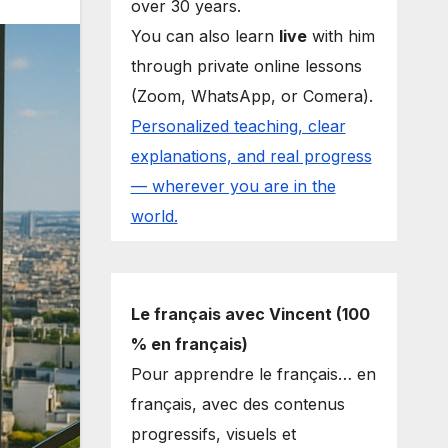
over 30 years.
You can also learn
live
with him
through private online lessons
(Zoom, WhatsApp, or Comera).
Personalized teaching, clear
explanations, and real progress
— wherever you are in the
world.
Le français avec Vincent (100
% en français)
Pour apprendre le français… en
français, avec des contenus
progressifs, visuels et