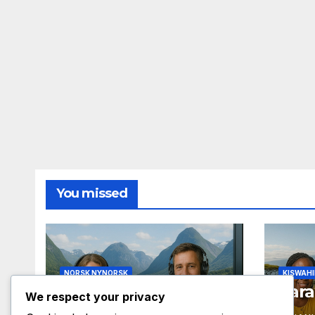
You missed
NORSK NYNORSK
KISWAHI
Palassa i Paris
Tara
We respect your privacy