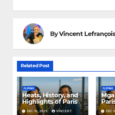
navigation
By
Vincent Lefrançoi
Related Post
FLIPINO
FLIPINO
Heats, History, and
Mga 
Highlights of Paris
Pari
DEC 10, 2025
VINCENT
DEC 1