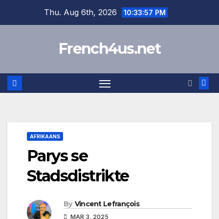
Skip
Thu. Aug 6th, 2026
10:33:58 PM
to
content
French4us.net
AFRIKAANS
Parys se
Stadsdistrikte
By
Vincent Lefrançois
MAR 3, 2025