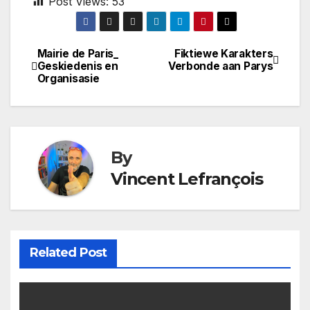
Post Views:
53
Mairie de Paris_
Fiktiewe Karakters
Post
Geskiedenis en
Verbonde aan Parys
Organisasie
navigation
By
Vincent Lefrançois
Related Post