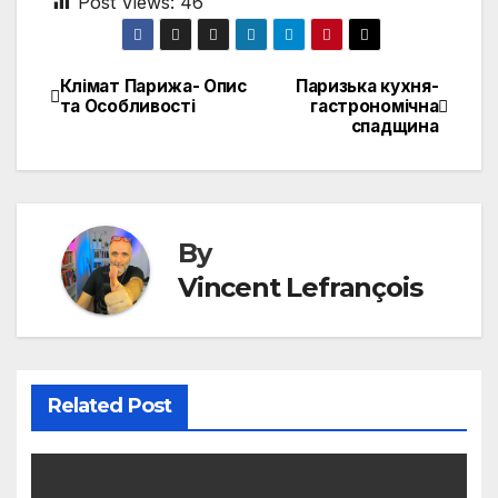
Post Views:
46
Клімат Парижа- Опис
Паризька кухня-
Post
та Особливості
гастрономічна
спадщина
navigation
By
Vincent Lefrançois
Related Post