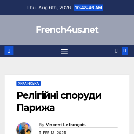
Skip
Thu. Aug 6th, 2026
10:48:47 AM
to
content
French4us.net
УКРАЇНСЬКА
Релігійні споруди
Парижа
By
Vincent Lefrançois
FEB 13, 2025