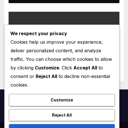
We respect your privacy
CATALA
Cookies help us improve your experience,
Personatges de Ficció a París
deliver personalized content, and analyze
traffic. You can choose which cookies to allow
JANUARY 24, 2026
VINCENT LEFRANÇOIS
by clicking
Customize
. Click
Accept All
to
consent or
Reject All
to decline non-essential
cookies.
Customize
French4us.net
Reject All