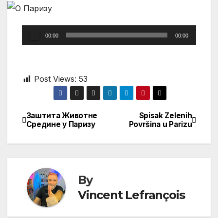
Audio
00:00
00:00
Player
Post Views:
53
Заштита Животне
Spisak Zelenih
Post
Срединe у Паризу
Površina u Parizu
navigation
By
Vincent Lefrançois