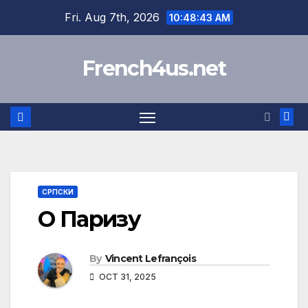
Skip
Fri. Aug 7th, 2026
10:48:43 AM
to
content
French4us.net
СРПСКИ
О Паризу
By
Vincent Lefrançois
OCT 31, 2025