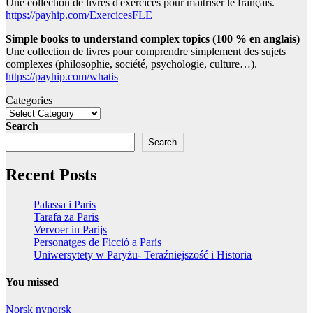
Une collection de livres d'exercices pour maitriser le français.
https://payhip.com/ExercicesFLE
Simple books to understand complex topics (100 % en anglais)
Une collection de livres pour comprendre simplement des sujets
complexes (philosophie, société, psychologie, culture…).
https://payhip.com/whatis
Categories
Search
Search
Recent Posts
Palassa i Paris
Tarafa za Paris
Vervoer in Parijs
Personatges de Ficció a París
Uniwersytety w Paryżu- Teraźniejszość i Historia
You missed
Norsk nynorsk