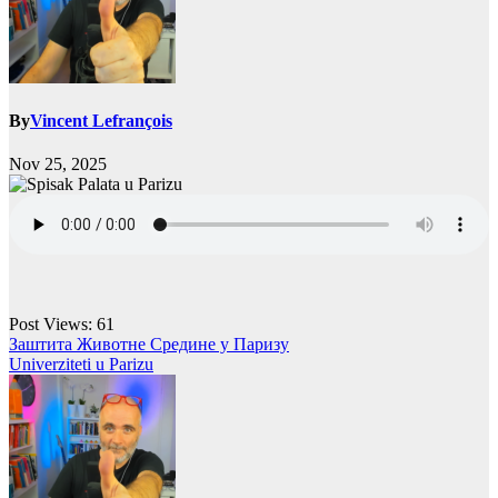
By
Vincent Lefrançois
Nov 25, 2025
Post Views:
61
Post
Заштита Животне Срединe у Паризу
Univerziteti u Parizu
navigation