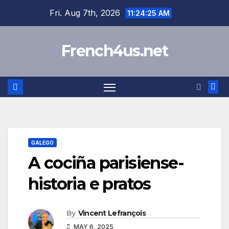
Skip
Fri. Aug 7th, 2026
11:24:25 AM
to
content
French4us.net
GALEGO
A cociña parisiense-
historia e pratos
By
Vincent Lefrançois
MAY 6, 2025