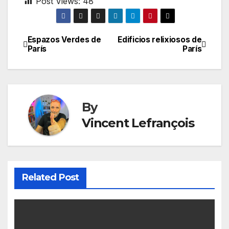
Post Views:
48
Espazos Verdes de
Edificios relixiosos de
Post
París
París
navigation
By
Vincent Lefrançois
Related Post