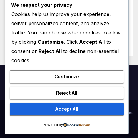
We respect your privacy
CATALA
Cookies help us improve your experience,
Personatges de Ficció a París
deliver personalized content, and analyze
traffic. You can choose which cookies to allow
JANUARY 24, 2026
VINCENT LEFRANÇOIS
by clicking
Customize
. Click
Accept All
to
consent or
Reject All
to decline non-essential
cookies.
Customize
French4us.net
Reject All
Accept All
Proudly powered by WordPress
|
Theme:
Newsup
by
Themeansar
.
Powered by
Home
Online lessons