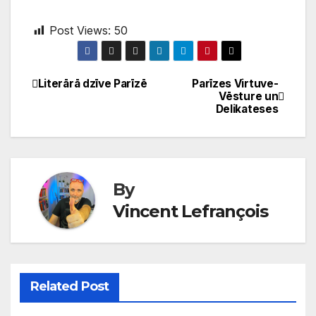
Post Views:
50
Literārā dzīve Parīzē
Parīzes Virtuve-
Post
Vēsture un
Delikateses
navigation
By
Vincent Lefrançois
Related Post