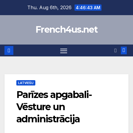
Skip
Thu. Aug 6th, 2026
4:46:44 AM
to
content
French4us.net
LATVIEŠU
Parīzes apgabali-
Vēsture un
administrācija