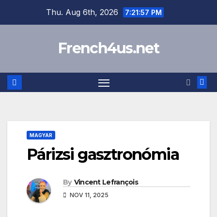
Skip
Thu. Aug 6th, 2026
7:21:57 PM
to
content
French4us.net
MAGYAR
Párizsi gasztronómia
By
Vincent Lefrançois
NOV 11, 2025