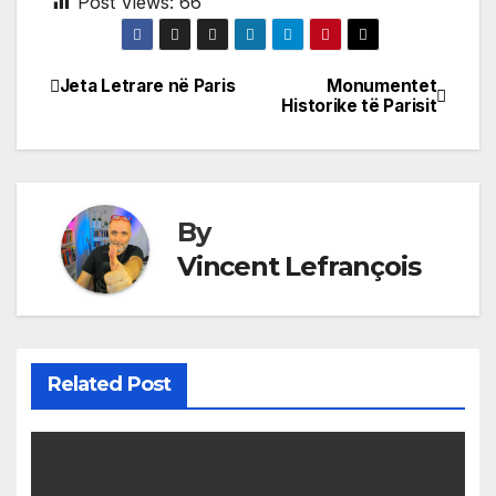
Post Views:
66
Jeta Letrare në Paris
Monumentet
Post
Historike të Parisit
navigation
By
Vincent Lefrançois
Related Post