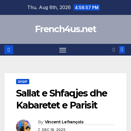
Skip
Thu. Aug 6th, 2026
4:58:58 PM
to
content
French4us.net
SHQIP
Sallat e Shfaqjes dhe
Kabaretet e Parisit
By
Vincent Lefrançois
DEC 16, 2025