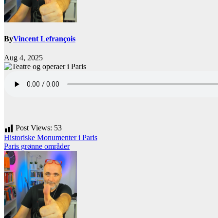
By
Vincent Lefrançois
Aug 4, 2025
Post Views:
53
Post
Historiske Monumenter i Paris
Paris grønne områder
navigation