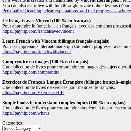
This website is created and maintained by
Vincent Lefrançois
, Frenc
You can also learn
live
with him through private online lessons (Zoo
Personalized teaching, clear explanations, and real progress — wherev
Le français avec Vincent (100 % en français)
Pour apprendre le français… en français, avec des contenus progressifs,
https://payhip.com/francaisavecvincent
Learn French with Vincent (bilingue français–anglais)
Pour les apprenants internationaux qui souhaitent progresser avec un su
https://payhip.com/frenchwithvincent
Comprendre en images (100 % en français)
Une collection de livres pour comprendre en images des sujets quotidi
https://payhip.com/comprendre
Exercices de Français Langue Étrangère (bilingue français–angla
Une collection de livres d'exercices pour maitriser le français.
https://payhip.com/ExercicesFLE
Simple books to understand complex topics (100 % en anglais)
Une collection de livres pour comprendre simplement des sujets compl
https://payhip.com/whatis
Categories