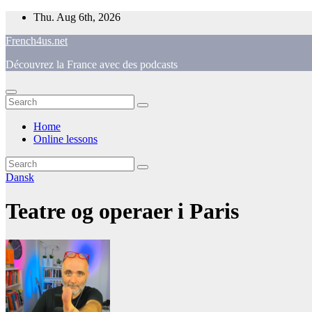
Skip
Thu. Aug 6th, 2026
to
French4us.net
content
Découvrez la France avec des podcasts
Home
Online lessons
Dansk
Teatre og operaer i Paris