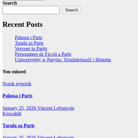
Search
Search
Recent Posts
Palassa i Paris
Tarafa za Paris
Vervoer in Parijs
Personatges de Ficció a París
Uniwersytety w Paryżu- Teraźniejszość i Historia
You missed
Norsk nynorsk
Palassa i Paris
January 25, 2026
Vincent Lefrançois
Kiswahili
Tarafa za Paris
January 25, 2026
Vincent Lefrançois