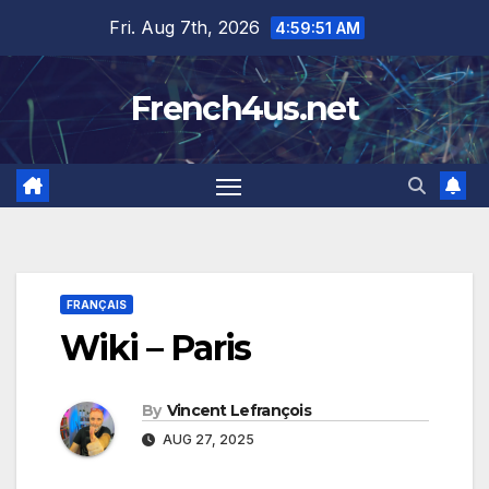
Skip
Fri. Aug 7th, 2026
4:59:51 AM
to
content
French4us.net
FRANÇAIS
Wiki – Paris
By
Vincent Lefrançois
AUG 27, 2025