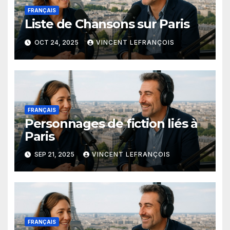
FRANÇAIS
Liste de Chansons sur Paris
OCT 24, 2025
VINCENT LEFRANÇOIS
FRANÇAIS
Personnages de fiction liés à
Paris
SEP 21, 2025
VINCENT LEFRANÇOIS
FRANÇAIS