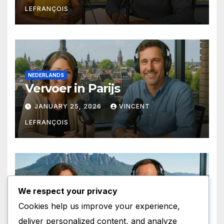
LEFRANÇOIS
NEDERLANDS
Vervoer in Parijs
JANUARY 25, 2026
VINCENT
LEFRANÇOIS
CATALA
We respect your privacy
Personatges de Ficció a París
Cookies help us improve your experience,
deliver personalized content, and analyze
JANUARY 24, 2026
VINCENT