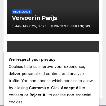
NEDERLANDS
Vervoer in Parijs
JANUARY 25, 2026
VINCENT LEFRANÇOIS
We respect your privacy
CATALA
Cookies help us improve your experience,
Personatges de Ficció a París
deliver personalized content, and analyze
JANUARY 24, 2026
VINCENT LEFRANÇOIS
traffic. You can choose which cookies to allow
by clicking
Customize
. Click
Accept All
to
consent or
Reject All
to decline non-essential
cookies.