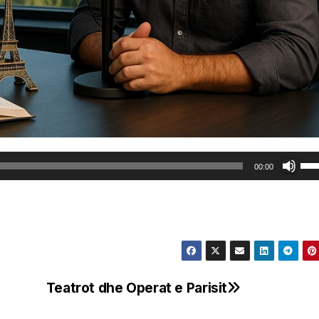
Us
00:00
Up
Arr
key
to
inc
or
Teatrot dhe Operat e Parisit
dec
vol