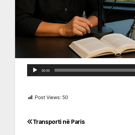
Audio
00:00
Player
Post Views:
50
Transporti në Paris
Post