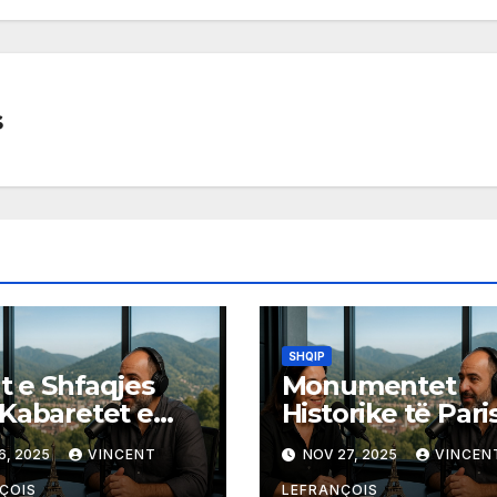
s
SHQIP
at e Shfaqjes
Monumentet
Kabaretet e
Historike të Paris
it
6, 2025
VINCENT
NOV 27, 2025
VINCEN
ÇOIS
LEFRANÇOIS