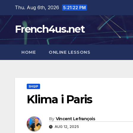
Skip
Thu. Aug 6th, 2026
5:21:24 PM
to
content
French4us.net
HOME
ONLINE LESSONS
SHQIP
Klima i Paris
By
Vincent Lefrançois
AUG 12, 2025