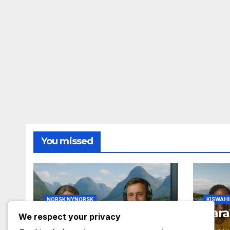
You missed
NORSK NYNORSK
KISWAHI
Palassa i Paris
Tara
We respect your privacy