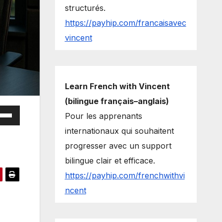
structurés.
https://payhip.com/francaisavec
vincent
Learn French with Vincent
(bilingue français–anglais)
e
Pour les apprenants
/Down
internationaux qui souhaitent
ow
progresser avec un support
s
bilingue clair et efficace.
https://payhip.com/frenchwithvi
rease
ncent
rease
ume.