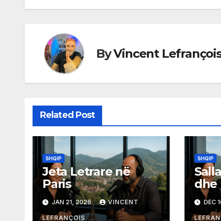
navigation
By
Vincent Lefrançoi
Related Post
SHQIP
SHQIP
Jeta Letrare në
Sall
Paris
dhe 
Paris
JAN 21, 2026
VINCENT
DEC 1
LEFRANÇOIS
LEFRAN